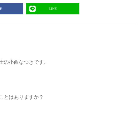
E
LINE
士の小西なつきです。
ことはありますか？