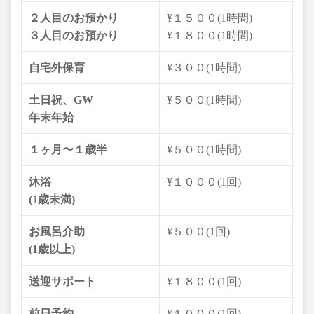
２人目のお預かり
¥１５００(1時間)
３人目のお預かり
¥１８００(1時間)
自宅外保育
¥３００(1時間)
土日祝、GW
¥５００(1時間)
年末年始
１ヶ月〜１歳半
¥５００(1時間)
沐浴
¥１０００(1回)
(
1
歳未満)
お風呂介助
¥５００(1回)
(1歳以上)
送迎サポート
¥１８００(1回)
前日予約
¥１０００(1回)