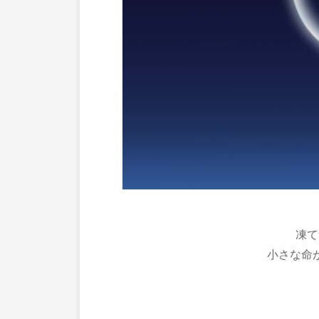
凍て
小さな命